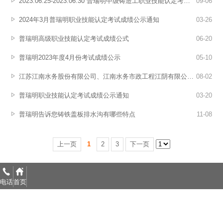
2023.06.25-2023.06.30 普瑞明中级铸造工职业技能认定考试成绩公示通知
09
-
06
2024年3月普瑞明职业技能认定考试成绩公示通知
03
-
26
普瑞明高级职业技能认定考试成绩公式
06
-
20
普瑞明2023年度4月份考试成绩公示
05
-
10
江苏江南水务股份有限公司、江南水务市政工程江阴有限公司2022年7月1日~2023年6月30日农村供水管网及一户一表改造项目所需水表箱及阀门井及相关服务(标段一)中标成功
08
-
02
普瑞明职业技能认定考试成绩公示通知
03
-
20
普瑞明告诉您铸铁盖板排水沟有哪些特点
11
-
08
上一页
1
2
3
下一页
电话
首页